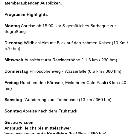
atemberaubenden Ausblicken.
Programm-Highlights
Montag
Anreise ab 15:00 Uhr & gemütliches Barbeque zur
Begrüßung
Dienstag
Wildbichl Alm mit Blick auf den zahmen Kaiser (10 Km /
570 hm)
Mittwoch
Aussichtsturm Ratzingerhöhe (11,6 km / 230 hm)
Donnerstag
Philosophenweg - Wasserfälle (
8,5 km / 380 hm)
Freitag
Rund um den Bärnsee, Einkehr im Cafe Pauli (
8 km / 40
hm)
Samstag
Wanderung zum
Taubensee (13 km / 360 hm)
Sonntag
Abreise nach dem Frühstück
Gut zu wissen
Anspruch:
leicht bis mittelschwer
Vorraussetzung:
gute Kondition
(bis16km / 550 hm)