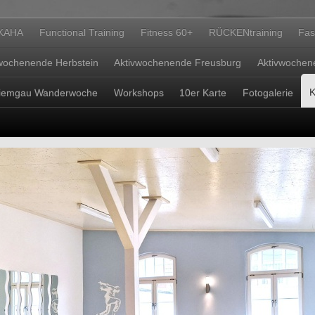
KAHA
Functional Training
Fitness 60+
RÜCKENtraining
Fas
wochenende Herbstein
Aktivwochenende Freusburg
Aktivwochen
K
iemgau Wanderwoche
Workshops
10er Karte
Fotogalerie